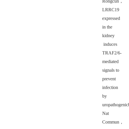
Rongcun
，
LRRC19
expressed
in the
kidney
induces
TRAF2/6-
mediated
signals to
prevent
infection
by
uropathogenicb
Nat
Commun
，