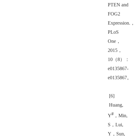
PTEN and
FOG2
Expression.
，
PLoS
One
，
2015
，
10
（
8
）：
e0135867-
e0135867
。
[6]
Huang,
#
Y
，
Min,
S
，
Lui,
Y
，
Sun,