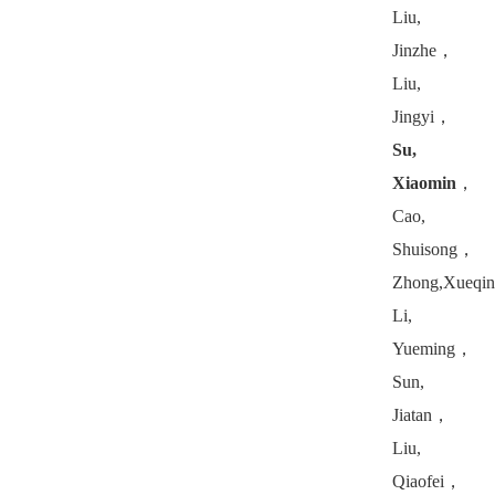
Liu,
Jinzhe
，
Liu,
Jingyi
，
Su,
Xiaomin
，
Cao,
Shuisong
，
Zhong,Xueqi
Li,
Yueming
，
Sun,
Jiatan
，
Liu,
Qiaofei
，