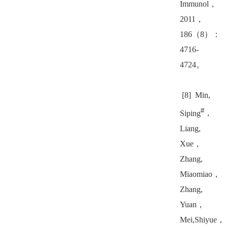
Immunol
，
2011
，
186
（
8
）：
4716-
4724
。
[8] Min,
#
Siping
，
Liang,
Xue
，
Zhang,
Miaomiao
，
Zhang,
Yuan
，
Mei,Shiyue
，