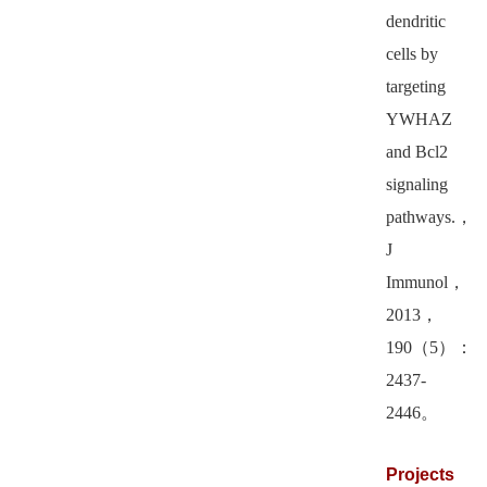
dendritic
cells by
targeting
YWHAZ
and Bcl2
signaling
pathways.
，
J
Immunol
，
2013
，
190
（
5
）：
2437-
2446
。
Projects