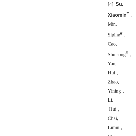
[4]
Su,
#
Xiaomin
，
Min,
#
Siping
，
Cao,
#
Shuisong
，
Yan,
Hui
，
Zhao,
Yining
，
Li,
Hui
，
Chai,
Limin
，