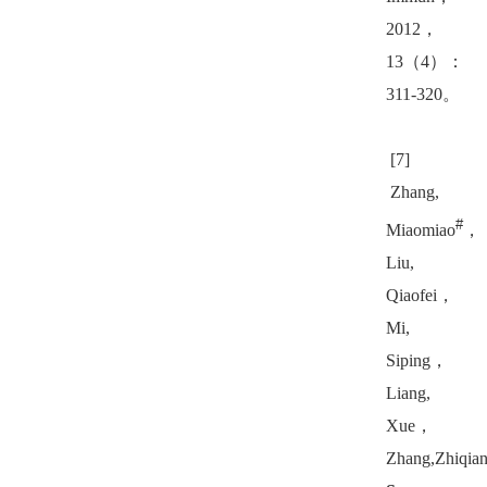
2012
，
13
（
4
）：
311-320
。
[7]
Zhang,
#
Miaomiao
，
Liu,
Qiaofei
，
Mi,
Siping
，
Liang,
Xue
，
Zhang,Zhiqia