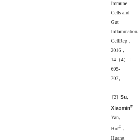
Immune
Cells and
Gut
Inflammation.
CellRep
，
2016
，
14
（
4
）：
695-
707
。
[2]
Su,
#
Xiaomin
，
Yan,
#
Hui
，
Huang,