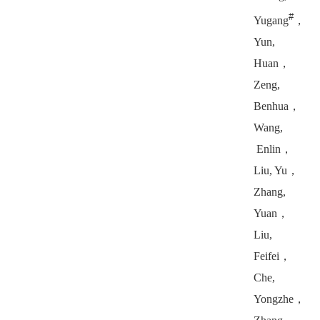
#
Yugang
，
Yun,
Huan
，
Zeng,
Benhua
，
Wang,
Enlin
，
Liu, Yu
，
Zhang,
Yuan
，
Liu,
Feifei
，
Che,
Yongzhe
，