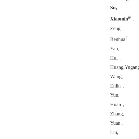
Su,
#
Xiaomin
，
Zeng,
#
Benhua
，
Yan,
Hui
，
Huang,Yugan
Wang,
Enlin
，
Yun,
Huan
，
Zhang,
Yuan
，
Liu,