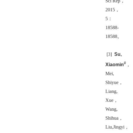
Sci Rep
，
2015
，
5
：
18588-
18588
。
[3]
Su,
#
Xiaomin
，
Mei,
Shiyue
，
Liang,
Xue
，
Wang,
Shihua
，
Liu,Jingyi
，