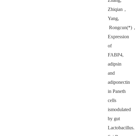
Zhang,
Zhiqian
，
Yang,
Rongcun(*)
Expression
of
FABP4,
adipsin
and
adiponectin
in Paneth
cells
ismodulated
by gut
Lactobacillus.