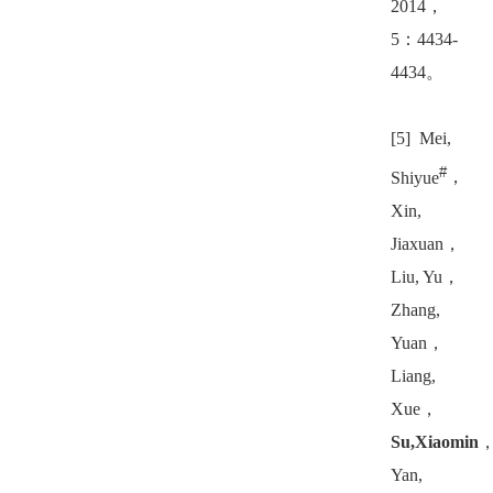
2014
，
5
：
4434-
4434
。
[5] Mei,
#
Shiyue
，
Xin,
Jiaxuan
，
Liu, Yu
，
Zhang,
Yuan
，
Liang,
Xue
，
Su,Xiaomin
Yan,