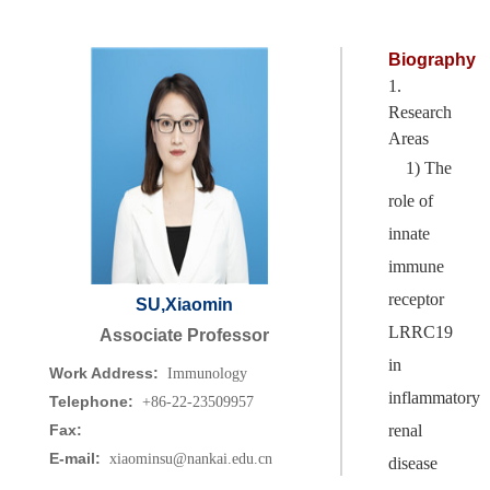
Biography
1.
Research
Areas
1) The
role of
innate
immune
receptor
SU,Xiaomin
LRRC19
Associate Professor
in
Work Address:
Immunology
inflammatory
Telephone:
+86-22-23509957
Fax:
renal
E-mail:
xiaominsu@nankai.edu.cn
disease