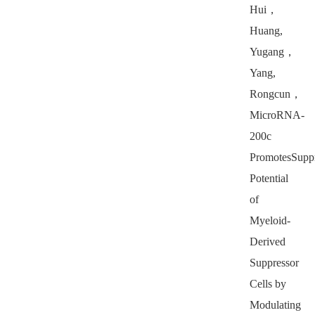
Hui
，
Huang,
Yugang
，
Yang,
Rongcun
，
MicroRNA-
200c
PromotesSuppr
Potential
of
Myeloid-
Derived
Suppressor
Cells by
Modulating