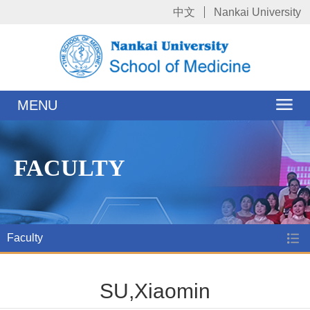
中文
Nankai University
MENU
FACULTY
Faculty
SU,Xiaomin