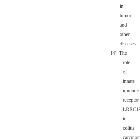
in
tumor
and
other
diseases.
[4] The
role
of
innate
immune
receptor
LRRC1
in
colitis
carcino