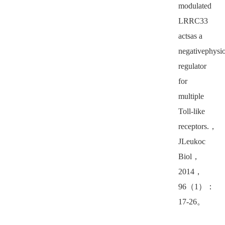
modulated
LRRC33
actsas a
negativephysio
regulator
for
multiple
Toll-like
receptors.
，
JLeukoc
Biol
，
2014
，
96
（
1
）：
17-26
。