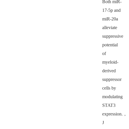
Both miR-
17-5p and
miR-20a
alleviate
suppressive
potential
of
myeloid-
derived
suppressor
cells by
modulating
STAT3
expression.
，
J