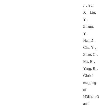
J
，
Su,
X
，
Liu,
Y
，
Zhang,
Y
，
Han,D
，
Che, Y
，
Zhao, C
，
Ma, B
，
Yang, R
，
Global
mapping
of
H3K4me3
and