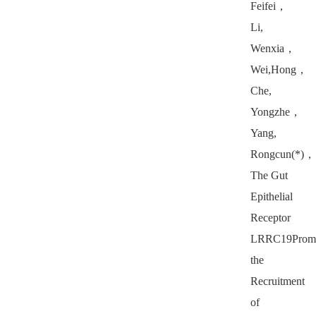
Feifei
，
Li,
Wenxia
，
Wei,Hong
，
Che,
Yongzhe
，
Yang,
Rongcun(*)
，
The Gut
Epithelial
Receptor
LRRC19Promo
the
Recruitment
of